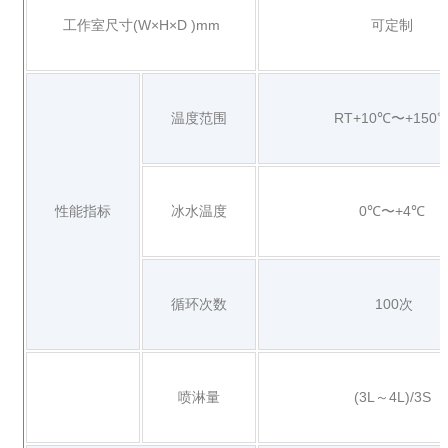
工作室尺寸(W×H×D )mm
可定制
温度范围
RT+10℃〜+150
性能指标
冰水温度
0℃〜+4℃
循环次数
100次
喷淋量
(3L～4L)/3S